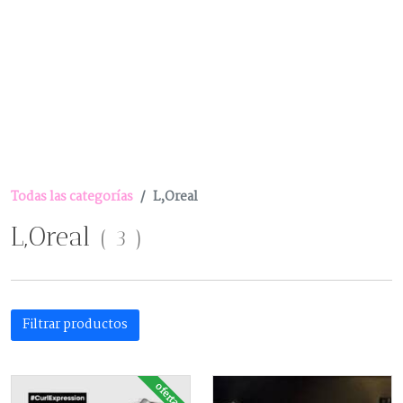
Todas las categorías
L,Oreal
L,Oreal
(
3
)
Filtrar productos
oferta