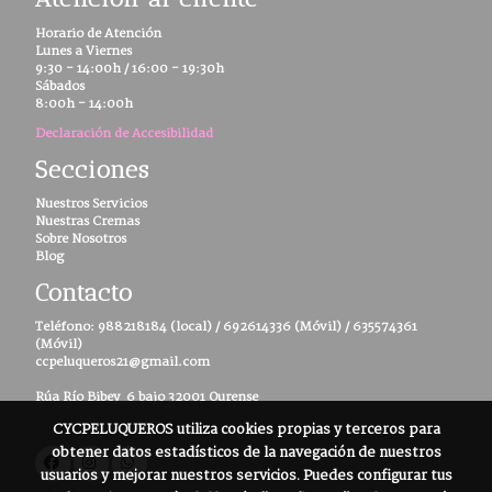
Horario de Atención
Lunes a Viernes
9:30 - 14:00h / 16:00 - 19:30h
Sábados
8:00h - 14:00h
Declaración de Accesibilidad
Secciones
Nuestros Servicios
Nuestras Cremas
Sobre Nosotros
Blog
Contacto
Teléfono
:
988218184
(local) /
692614336
(Móvil) /
635574361
(Móvil)
ccpeluqueros21@gmail.com
Rúa Río Bibey 6 bajo 32001 Ourense
CYCPELUQUEROS
utiliza cookies propias y terceros para
obtener datos estadísticos de la navegación de nuestros
usuarios y mejorar nuestros servicios. Puedes configurar tus